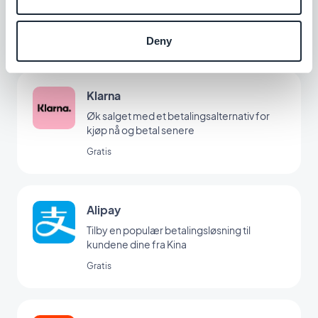
Tilby en ny betalingsløsning for å vinne det
polske markedet
Gratis
Deny
Klarna
Øk salget med et betalingsalternativ for
kjøp nå og betal senere
Gratis
Alipay
Tilby en populær betalingsløsning til
kundene dine fra Kina
Gratis