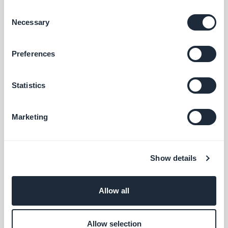
Gratis
Consent
Necessary
Selection
Bancontact
Preferences
Tilbyr en ny betalingsløsning som er mye
brukt i Belgia
Statistics
Gratis
Marketing
EPS
Tilby en ny betalingsløsning for å vinne det
østerrikske markedet
Show details
Gratis
Allow all
Przelewy24
Allow selection