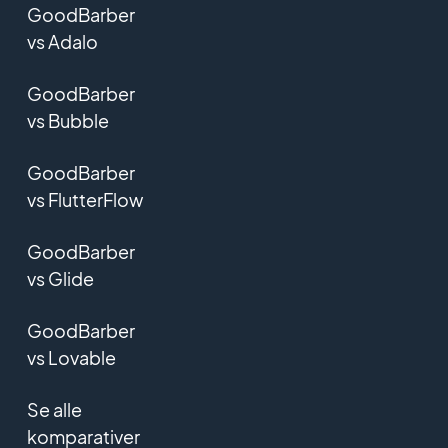
GoodBarber
vs Adalo
GoodBarber
vs Bubble
GoodBarber
vs FlutterFlow
GoodBarber
vs Glide
GoodBarber
vs Lovable
Se alle
komparativer