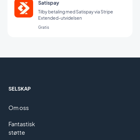
Satispay
Tilby betaling med Satispay via Stripe
Extended-utvidelsen
Gratis
SELSKAP
Om oss
Fantastisk
støtte