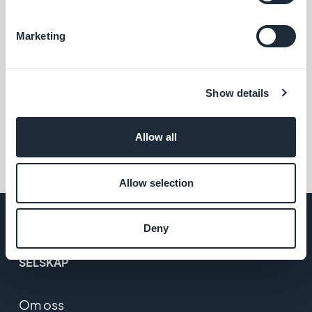
appen din for å analysere brukernes atferd
Gratis
og optimalisere markedsføringsstrategien
din
Marketing
Podcast-feed
Gi brukerne direkte tilgang til podkastene
Show details
dine.
Gratis
Allow all
Allow selection
Deny
SELSKAP
Om oss