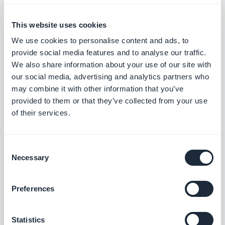
This website uses cookies
Vimeo
We use cookies to personalise content and ads, to
Vis automatisk innholdet du legger ut på
provide social media features and to analyse our traffic.
Vimeo i GoodBarber-appen med vår
We also share information about your use of our site with
Vimeo-integrasjon, slik at du kan
Gratis
our social media, advertising and analytics partners who
synkronisere innleggene dine i sanntid.
may combine it with other information that you’ve
provided to them or that they’ve collected from your use
of their services.
YouTube
Publiser automatisk innhold fra YouTube-
kanalen din til appen din med YouTube
Consent
GoodBarber-integreringen.
Gratis
Necessary
Selection
Preferences
Metapiksel- og apphendelser
Integrer Meta Pixel (tidligere Facebook
Pixel) og Facebook Event Analytics SDK i
Statistics