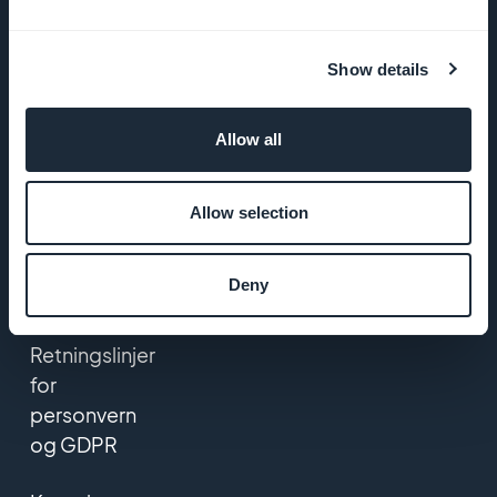
DNA
Startup
Show details
Studio
Allow all
Jobber
Trykk på
Allow selection
VILKÅR OG
Deny
BETINGELSER
Retningslinjer
for
personvern
og GDPR