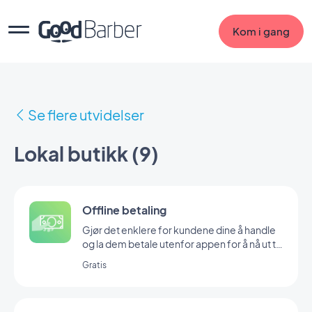
Kom i gang
Se flere utvidelser
Lokal butikk (9)
Offline betaling
Gjør det enklere for kundene dine å handle
og la dem betale utenfor appen for å nå ut til
et bredere publikum.
Gratis