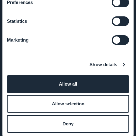
Preferences
Trykk på
Statistics
VILKÅR OG
BETINGELSER
Marketing
Retningslinjer
for
Show details
personvern
og GDPR
Allow all
Kontakt oss
Allow selection
PRODUKT
Deny
Appbygger for e-