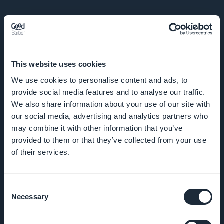
SELSKAP
This website uses cookies
Om oss
We use cookies to personalise content and ads, to
provide social media features and to analyse our traffic.
Fantastisk
We also share information about your use of our site with
støtte
our social media, advertising and analytics partners who
may combine it with other information that you’ve
GoodBarber
provided to them or that they’ve collected from your use
DNA
of their services.
Startup
Consent
Studio
Necessary
Selection
Jobber