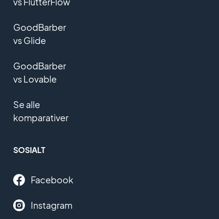
vs FlutterFlow
GoodBarber
vs Glide
GoodBarber
vs Lovable
Se alle
komparativer
SOSIALT
Facebook
Instagram