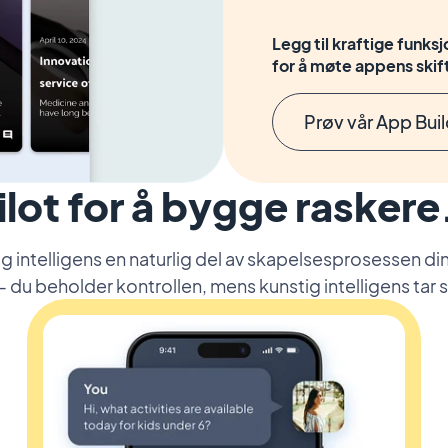
Legg til kraftige funks
for å møte appens ski
Prøv vår App Bui
lot for å bygge rasker
 intelligens en naturlig del av skapelsesprosessen din
 du beholder kontrollen, mens kunstig intelligens tar 