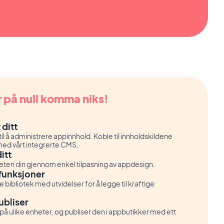
r på null komma niks!
 ditt
 til å administrere appinnhold. Koble til innholdskildene
 med vårt integrerte CMS.
itt
eten din gjennom enkel tilpasning av appdesign.
funksjoner
 bibliotek med utvidelser for å legge til kraftige
ubliser
 på ulike enheter, og publiser den i appbutikker med ett