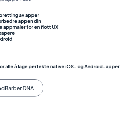
ppretting av apper
forbedre appen din
 appmaler for en flott UX
skapere
ndroid
or alle å lage perfekte native iOS- og Android-apper.
dBarber DNA