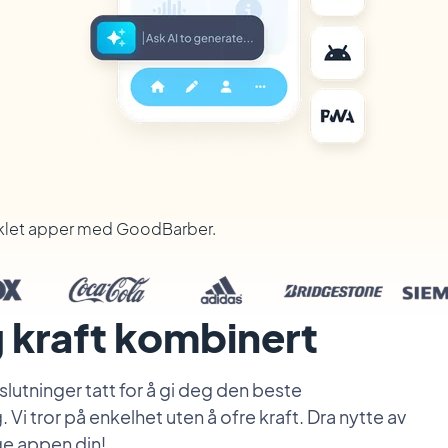
iklet apper med GoodBarber.
 kraft kombinert
lutninger tatt for å gi deg den beste
i tror på enkelhet uten å ofre kraft. Dra nytte av
age appen din!