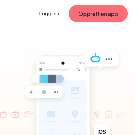
Opprett en app
Logg inn