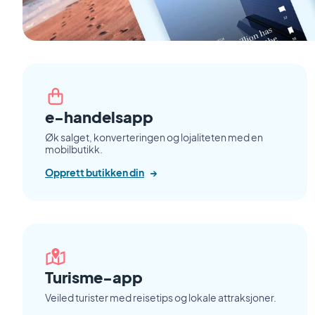
e-handelsapp
Øk salget, konverteringen og lojaliteten med en
mobilbutikk.
Opprett butikken din
→
Turisme-app
Veiled turister med reisetips og lokale attraksjoner.