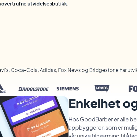
 uovertrufne utvidelsesbutikk.
vi's, Coca-Cola, Adidas, Fox News og Bridgestone har utv
Enkelhet og
Hos GoodBarber er alle bes
appbyggeren som er mulig. V
vår unike tilnærming til å l