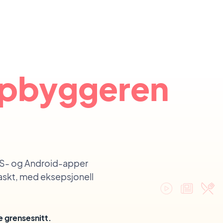
pbyggeren
OS- og Android-apper
raskt, med eksepsjonell
e grensesnitt.