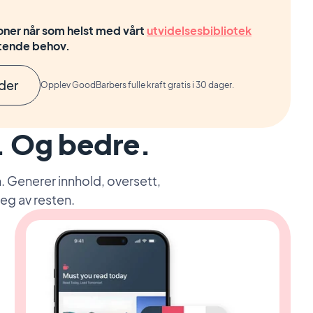
joner når som helst med vårt
utvidelsesbibliotek
ftende behov.
lder
Opplev GoodBarbers fulle kraft gratis i 30 dager.
e. Og bedre.
. Generer innhold, oversett,
seg av resten.