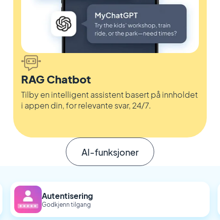
RAG Chatbot
Tilby en intelligent assistent basert på innholdet
i appen din, for relevante svar, 24/7.
AI-funksjoner
Autentisering
Godkjenn tilgang