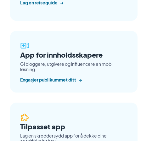
Lag en reiseguide
→
App for innholdsskapere
Gi bloggere, utgivere og influencere en mobil
løsning.
Engasjer publikummet ditt
→
Tilpasset app
Lag en skreddersydd app for å dekke dine