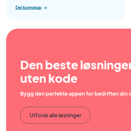
Del kunnskap
→
Den beste løsningen
uten kode
Bygg den perfekte appen for bedriften din 
Utforsk alle løsninger