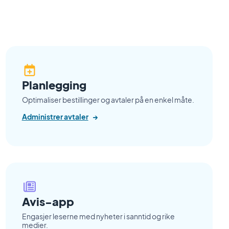
Planlegging
Optimaliser bestillinger og avtaler på en enkel måte.
Administrer avtaler
→
Avis-app
Engasjer leserne med nyheter i sanntid og rike
medier.