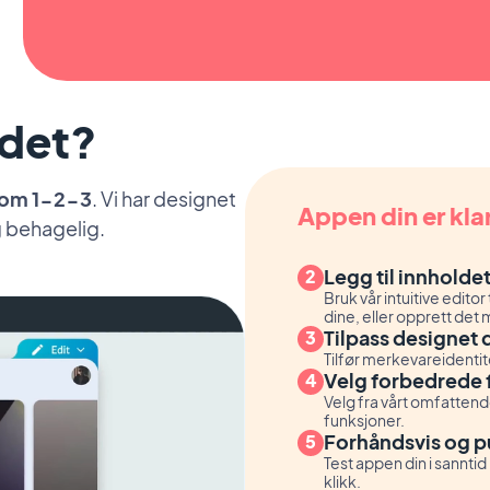
 det?
som 1-2-3
. Vi har designet
Appen din er kla
g behagelig.
Legg til innholdet
Bruk vår intuitive editor
dine, eller opprett det
Tilpass designet d
Tilfør merkevareidentit
Velg forbedrede 
Velg fra vårt omfattende
funksjoner.
Forhåndsvis og p
Test appen din i sanntid
klikk.