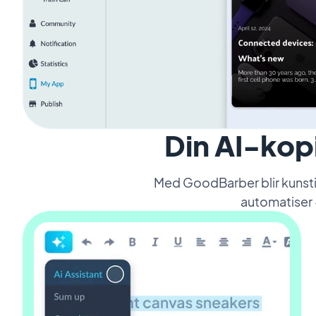
Din AI-kopi
Med GoodBarber blir kunstig
automatiser -