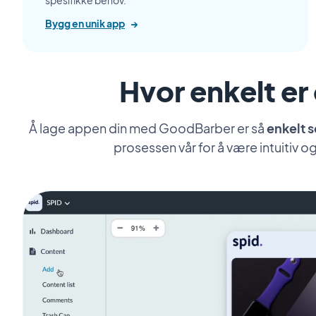
spesifikke behov.
Bygg en unik app
→
Hvor enkelt er
Å lage appen din med GoodBarber er så
enkelt 
prosessen vår for å være intuitiv o