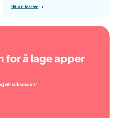
Nå ut til leserne
→
 for å lage apper
og øk suksessen!